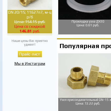
DN 20/15; 11Б27п7, м-ц
р/б
Цена: 154.15 руб.
Прокладка узла ДУ20
Цена: 0.61 руб.
Цена со скидкой:
146.81
руб.
Наши цены Вас приятно
Популярная пр
удивят!
Прайс-лист
Мы в Инстаграм
Узел присоединительный DN-15 х
Цена: 72.22 руб.